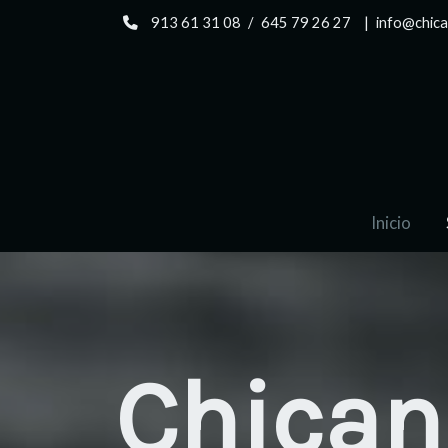
913 61 31 08
/
645 79 26 27
|
info@chic
Inicio
Chican