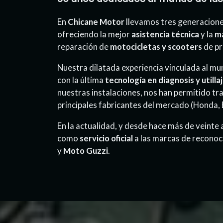
En
Chicane Motor
llevamos tres generacione
ofreciendo la mejor
asistencia técnica
y la
má
reparación de
motocicletas y scooters
de p
Nuestra dilatada experiencia vinculada al mu
con la última
tecnología en diagnosis y utilla
nuestras instalaciones, nos han permitido tr
principales fabricantes del mercado (Honda
En la actualidad, y desde hace más de veinte
como
servicio oficial
a las marcas de reconoc
y
Moto Guzzi
.