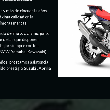
s y más de cincuenta años
xima calidad
en la
rimeras marcas.
ndo del
motociclismo
, junto
je
de las que disponen
abajar siempre con los
, BMW, Yamaha, Kawasaki).
 años, prestamos asistencia
ido prestigio
Suzuki
,
Aprilia