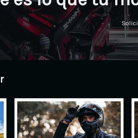
Solic
r