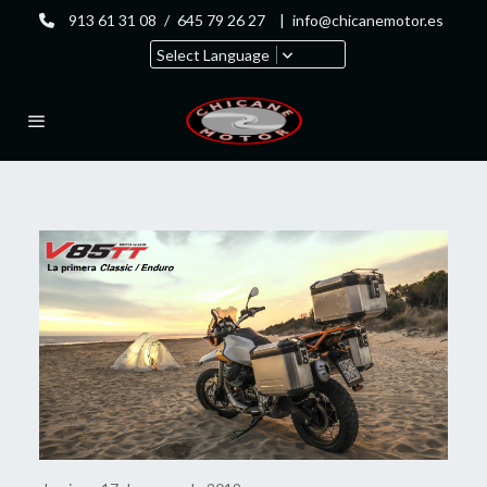
913 61 31 08
/
645 79 26 27
|
info@chicanemotor.es
Select Language